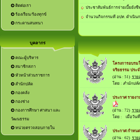
ติดต่อเรา
ประชาสัมพันธ์การจ่ายเบี้ยยังชีพผ
ร้องเรียน/ร้องทุกข์
จำนวนกิจกรรมที อปท. ดำเนินก
กระดานสนทนา
บุคลากร
คณะผู้บริหาร
โครงการอบรมให
สมาชิกสภา
จริยธรรม ประจ
หัวหน้าส่วนราชการ
(อ่าน : 51)
ราย
โดย :
สำนักปลั
ประกาศ รายงานผ
(อ่าน : 72)
ราย
กองการศึกษา ศาสนา และ
โดย :
เมื่อวันที่
วัฒนธรรม
หน่วยตรวจสอบภายใน
ประกาศ กำหนด
(อ่าน : 62)
ราย