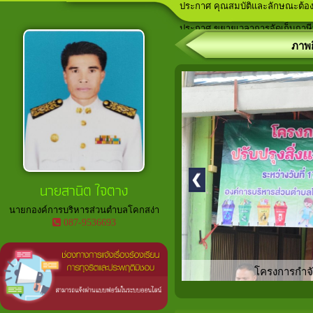
ประกาศ คุณสมบัติและลักษณะต้อง
ลานกีฬาภายในพื้นที่ตำบลโคกสง่า
เวทีประชาคม ประจำปีงบประมาณ
อาสาสมัครท้องถิ่นรักษ์โลก (อถล.)
ประกาศ ขยายเวลาการจัดเก็บภาษีที
ภาพก
นายสานิต ใจตาง
นายกองค์การบริหารส่วนตำบลโคกสง่า
087-9536693
โครงการกำจัด